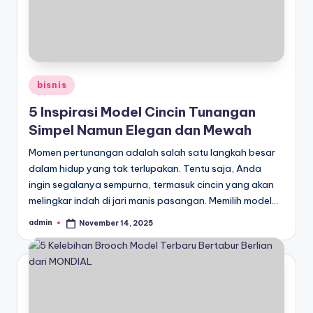
Posted
bisnis
in
5 Inspirasi Model Cincin Tunangan
Simpel Namun Elegan dan Mewah
Momen pertunangan adalah salah satu langkah besar
dalam hidup yang tak terlupakan. Tentu saja, Anda
ingin segalanya sempurna, termasuk cincin yang akan
melingkar indah di jari manis pasangan. Memilih model…
admin
November 14, 2025
Posted
by