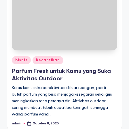
Posted
bisnis
Kecantikan
in
Parfum Fresh untuk Kamu yang Suka
Aktivitas Outdoor
Kalau kamu suka beraktivitas di luar ruangan, pasti
butuh parfum yang bisa menjaga kesegaran sekaligus
meningkatkan rasa percaya diri. Aktivitas outdoor
sering membuat tubuh cepat berkeringat, sehingga
wangi parfum yang…
admin
October 8, 2025
Posted
by