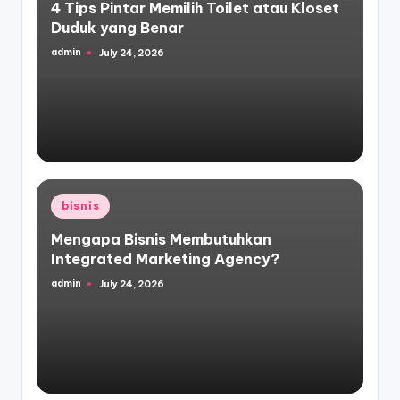
4 Tips Pintar Memilih Toilet atau Kloset
Duduk yang Benar
admin
July 24, 2026
Posted
by
Posted
bisnis
in
Mengapa Bisnis Membutuhkan
Integrated Marketing Agency?
admin
July 24, 2026
Posted
by