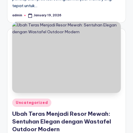
tepat untuk…
admin
January 19, 2026
Posted
by
Posted
Uncategorized
in
Ubah Teras Menjadi Resor Mewah:
Sentuhan Elegan dengan Wastafel
Outdoor Modern