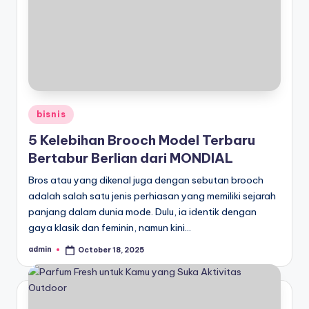
Posted
bisnis
in
5 Kelebihan Brooch Model Terbaru
Bertabur Berlian dari MONDIAL
Bros atau yang dikenal juga dengan sebutan brooch
adalah salah satu jenis perhiasan yang memiliki sejarah
panjang dalam dunia mode. Dulu, ia identik dengan
gaya klasik dan feminin, namun kini…
admin
October 18, 2025
Posted
by