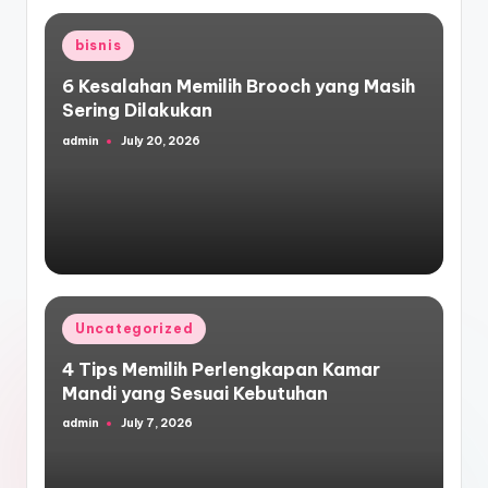
Posted
bisnis
in
6 Kesalahan Memilih Brooch yang Masih
Sering Dilakukan
admin
July 20, 2026
Posted
by
Posted
Uncategorized
in
4 Tips Memilih Perlengkapan Kamar
Mandi yang Sesuai Kebutuhan
admin
July 7, 2026
Posted
by