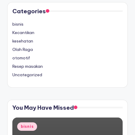
Categories
bisnis
Kecantikan
kesehatan
Olah Raga
otomotif
Resep masakan
Uncategorized
You May Have Missed
Posted
bisnis
in