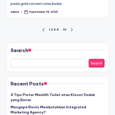
pada gold content atau kadar…
admin
September 18, 2025
Posted
by
Posts
1
2
3
4
…
10
PREVIOUS
NEXT
PAGE
PAGE
pagination
Search
Search
Recent Posts
4 Tips Pintar Memilih Toilet atau Kloset Duduk
yang Benar
Mengapa Bisnis Membutuhkan Integrated
Marketing Agency?