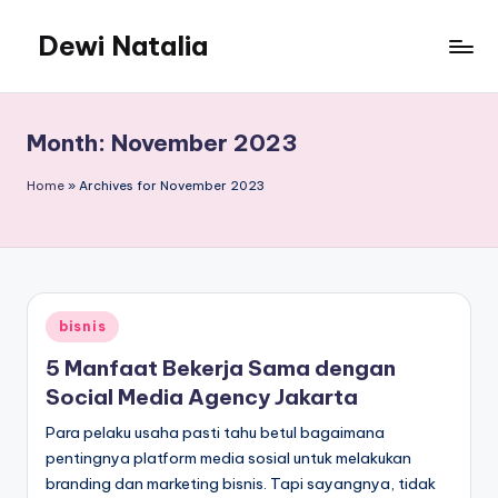
Dewi Natalia
Skip
to
Blog
content
Personal
Informatif
Month:
November 2023
dan
Kreatif
Home
»
Archives for November 2023
Posted
bisnis
in
5 Manfaat Bekerja Sama dengan
Social Media Agency Jakarta
Para pelaku usaha pasti tahu betul bagaimana
pentingnya platform media sosial untuk melakukan
branding dan marketing bisnis. Tapi sayangnya, tidak