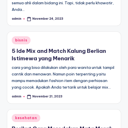
semua ahli dalam bidang ini. Tapi, tidak perlu khawatir,
Anda…
admin
November 24, 2023
Posted
by
Posted
bisnis
in
5 Ide Mix and Match Kalung Berlian
Istimewa yang Menarik
cara yang bisa dilakukan oleh para wanita untuk tampil
cantik dan menawan. Namun poin terpenting yaitu
mampu memadukan fashion item dengan perhiasan
yang cocok. Apakah Anda tertarik untuk belajar mix…
admin
November 21, 2023
Posted
by
Posted
kesehatan
in