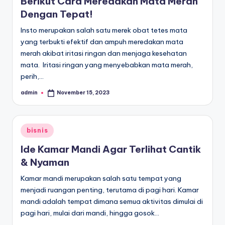
Berikut Cara Meredakan Mata Merah
Dengan Tepat!
Insto merupakan salah satu merek obat tetes mata
yang terbukti efektif dan ampuh meredakan mata
merah akibat iritasi ringan dan menjaga kesehatan
mata. Iritasi ringan yang menyebabkan mata merah,
perih,…
admin
November 15, 2023
Posted
by
Posted
bisnis
in
Ide Kamar Mandi Agar Terlihat Cantik
& Nyaman
Kamar mandi merupakan salah satu tempat yang
menjadi ruangan penting, terutama di pagi hari. Kamar
mandi adalah tempat dimana semua aktivitas dimulai di
pagi hari, mulai dari mandi, hingga gosok…