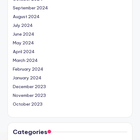
September 2024
August 2024
July 2024
June 2024
May 2024
April 2024
March 2024
February 2024
January 2024
December 2023
November 2023
October 2023
Categories