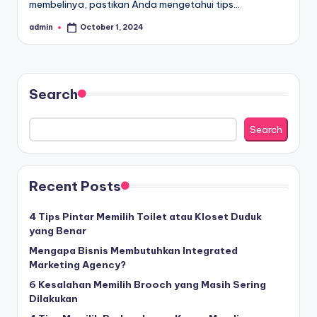
membelinya, pastikan Anda mengetahui tips…
admin
October 1, 2024
Posted
by
Search
Search
Recent Posts
4 Tips Pintar Memilih Toilet atau Kloset Duduk
yang Benar
Mengapa Bisnis Membutuhkan Integrated
Marketing Agency?
6 Kesalahan Memilih Brooch yang Masih Sering
Dilakukan