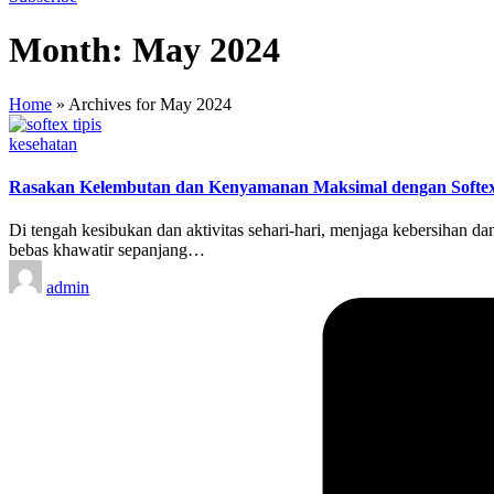
Month:
May 2024
Home
»
Archives for May 2024
Posted
kesehatan
in
Rasakan Kelembutan dan Kenyamanan Maksimal dengan Softex
Di tengah kesibukan dan aktivitas sehari-hari, menjaga kebersihan 
bebas khawatir sepanjang…
Posted
admin
by