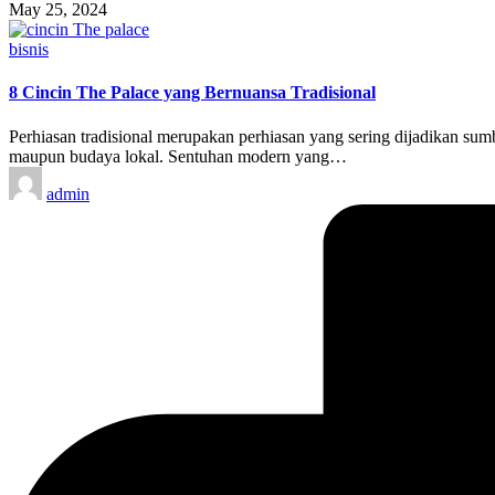
May 25, 2024
Posted
bisnis
in
8 Cincin The Palace yang Bernuansa Tradisional
Perhiasan tradisional merupakan perhiasan yang sering dijadikan sumb
maupun budaya lokal. Sentuhan modern yang…
Posted
admin
by