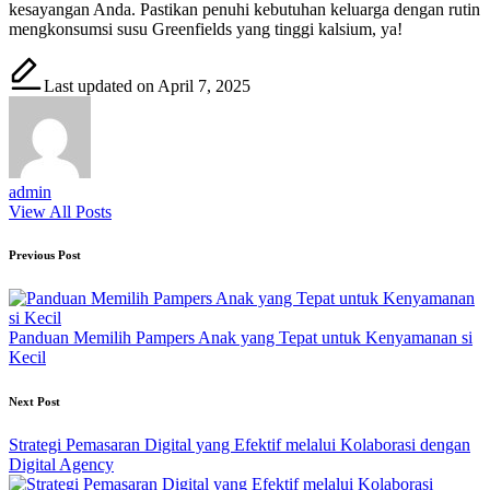
kesayangan Anda. Pastikan penuhi kebutuhan keluarga dengan rutin
mengkonsumsi susu Greenfields yang tinggi kalsium, ya!
Last updated on April 7, 2025
admin
View All Posts
Post
Previous Post
navigation
Panduan Memilih Pampers Anak yang Tepat untuk Kenyamanan si
Kecil
Next Post
Strategi Pemasaran Digital yang Efektif melalui Kolaborasi dengan
Digital Agency