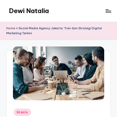
Dewi Natalia
Skip
to
Blog
content
Personal
Home
»
Social Media Agency Jakarta: Tren dan Strategi Digital
Informatif
Marketing Terkini
dan
Kreatif
Posted
bisnis
in