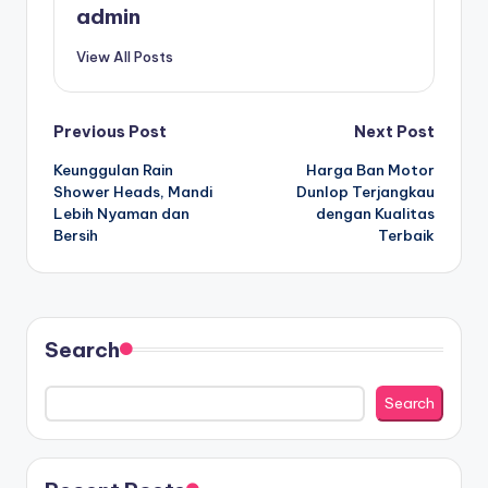
admin
View All Posts
Post
Previous Post
Next Post
Keunggulan Rain
Harga Ban Motor
navigation
Shower Heads, Mandi
Dunlop Terjangkau
Lebih Nyaman dan
dengan Kualitas
Bersih
Terbaik
Search
Search