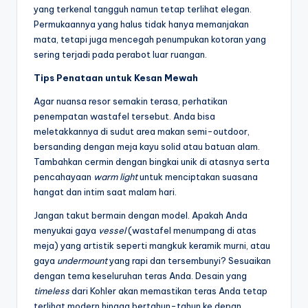
yang terkenal tangguh namun tetap terlihat elegan.
Permukaannya yang halus tidak hanya memanjakan
mata, tetapi juga mencegah penumpukan kotoran yang
sering terjadi pada perabot luar ruangan.
Tips Penataan untuk Kesan Mewah
Agar nuansa resor semakin terasa, perhatikan
penempatan wastafel tersebut. Anda bisa
meletakkannya di sudut area makan semi-outdoor,
bersanding dengan meja kayu solid atau batuan alam.
Tambahkan cermin dengan bingkai unik di atasnya serta
pencahayaan
warm light
untuk menciptakan suasana
hangat dan intim saat malam hari.
Jangan takut bermain dengan model. Apakah Anda
menyukai gaya
vessel
(wastafel menumpang di atas
meja) yang artistik seperti mangkuk keramik murni, atau
gaya
undermount
yang rapi dan tersembunyi? Sesuaikan
dengan tema keseluruhan teras Anda. Desain yang
timeless
dari Kohler akan memastikan teras Anda tetap
terlihat modern hingga bertahun-tahun ke depan.