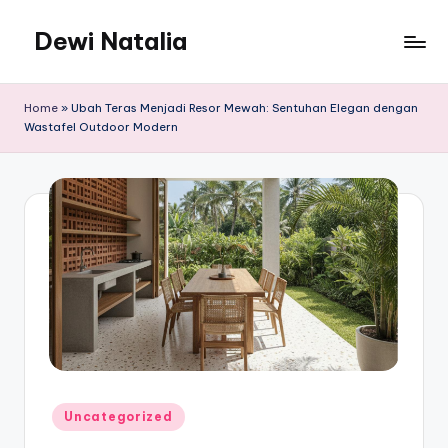
Dewi Natalia
Skip
to
Blog
content
Personal
Home
»
Ubah Teras Menjadi Resor Mewah: Sentuhan Elegan dengan
Informatif
Wastafel Outdoor Modern
dan
Kreatif
Posted
Uncategorized
in